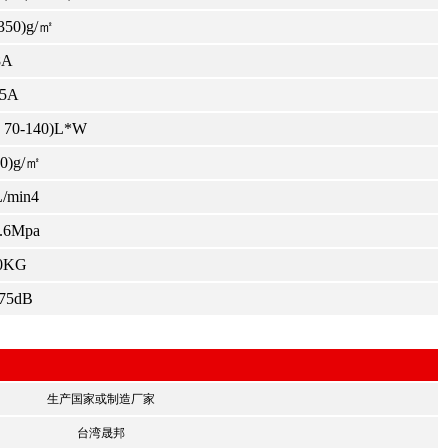
350)g/㎡
8A
.5A
 ( 70-140)L*W
60)g/㎡
/min4
0.6Mpa
0KG
75dB
生产国家或制造厂家
台湾晟邦