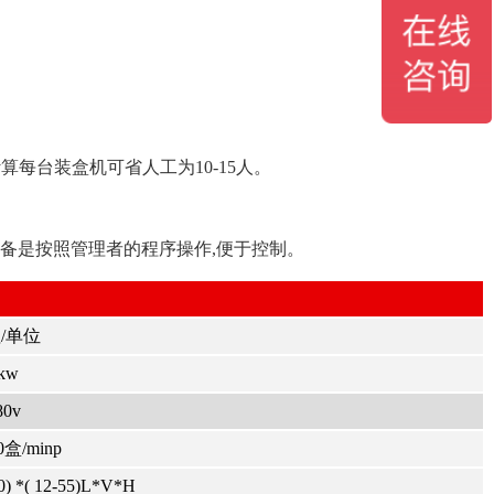
算每台装盒机可省人工为10-15人。
设备是按照管理者的程序操作,便于控制。
/单位
kw
80v
0盒/minp
90) *( 12-55)L*V*H