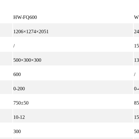
HW-FQ600
W
1206×1274×2051
2
/
1
500×300×300
1
600
/
0-200
0-
750±50
8
10-12
15
300
50