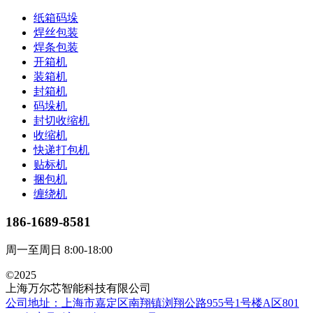
纸箱码垛
焊丝包装
焊条包装
开箱机
装箱机
封箱机
码垛机
封切收缩机
收缩机
快递打包机
贴标机
捆包机
缠绕机
186-1689-8581
周一至周日 8:00-18:00
©2025
上海万尔芯智能科技有限公司
公司地址：上海市嘉定区南翔镇浏翔公路955号1号楼A区801