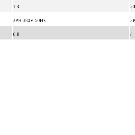
1.3
20
3PH 380V 50Hz
3
6-8
/