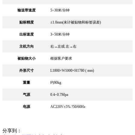
输送带速度
5~30米/分钟
贴标精度
±1.0mm(未计被贴物和标签误差)
出标速度
3~50米/分钟
主机方向
右→左或 左→右
被贴物大小
根据客户要求
外形尺寸
L1800×W1000×H1780 ( mm)
重量
约90kg
气源
0.4~0.7Mpa
电源
AC220V±5% ?50/60Hz
分享到：