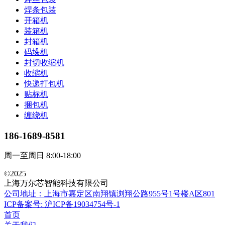
焊条包装
开箱机
装箱机
封箱机
码垛机
封切收缩机
收缩机
快递打包机
贴标机
捆包机
缠绕机
186-1689-8581
周一至周日 8:00-18:00
©2025
上海万尔芯智能科技有限公司
公司地址：上海市嘉定区南翔镇浏翔公路955号1号楼A区801
ICP备案号: 沪ICP备19034754号-1
首页